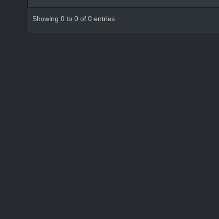
Showing 0 to 0 of 0 entries