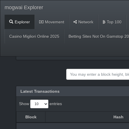
mogwai Explorer
Explorer
Movement
Network
Top 100
Market
Casino Migliori Online 2025
Betting Sites Not On Gamstop 2
USD
Market cap:
$
-
USD
(
%)
24H Volume:
$
-
USD
BTC
Latest Transactions
Show
entries
Block
Hash